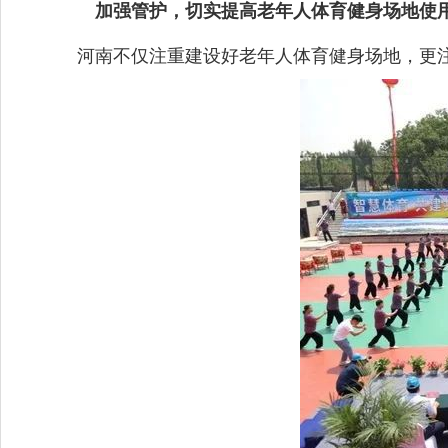
加强管护，切实提高老年人体育健身场地使
河南不仅注重建设好老年人体育健身场地，更注