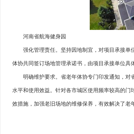
河南省航海健身园
强化管理责任。坚持因地制宜，对项目承接单位
体协共同签订场地管理承诺书，由项目承接单位具
明确维护要求。省老年体协专门印发通知，对省
水平和使用效益。针对各市城区使用频率较高的门
效措施，加强老旧场地的维修保养，有效解决了老