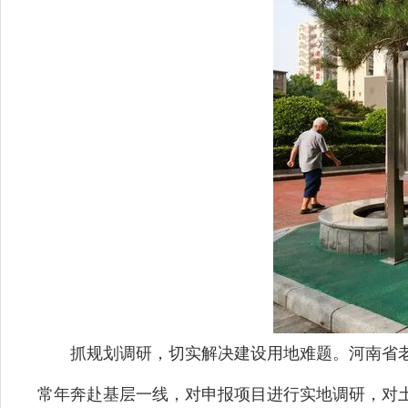
抓规划调研，切实解决建设用地难题。河南省老年
常年奔赴基层一线，对申报项目进行实地调研，对