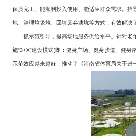
保质完工、能顺利投入使用、能适应群众需求。指
地、清理垃圾堆、回填废弃塘坑等方式，有效解决
抓示范引导，提高场地服务供给水平。针对老年
施“3+X”建设模式(即：健身广场、健身步道、健
示范效应越来越好，推动了《河南省体育局关于进一